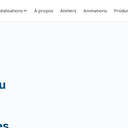
éalisations
À propos
Ateliers
Animations
Produi
au
es