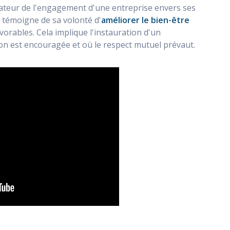
cateur de l'engagement d'une entreprise envers ses
n témoigne de sa volonté d'
améliorer le bien-être
orables. Cela implique l'instauration d'un
on est encouragée et où le respect mutuel prévaut.