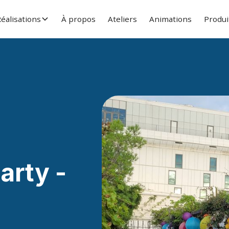
éalisations
À propos
Ateliers
Animations
Produi
arty -