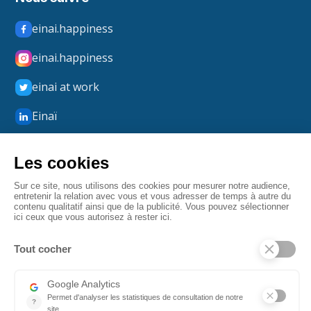
einai.happiness
einai.happiness
einai at work
Einaï
Einaï Happiness
boxmerci
Mentions légales
Confidentialité
CGV
Fait par Angulaire