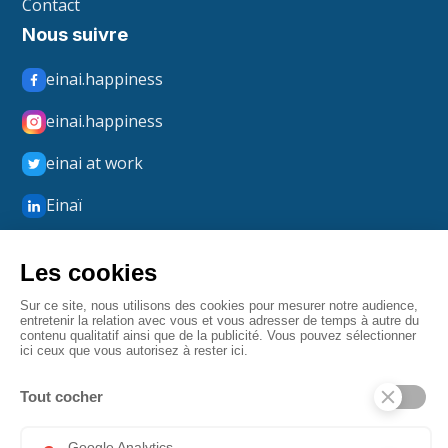
Contact
Nous suivre
einai.happiness
einai.happiness
einai at work
Einaï
Einaï Happiness
boxmerci
Mentions légales
Confidentialité
CGV