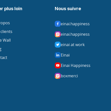
er plus loin
Nous suivre
ropos
einai.happiness
clients
einai.happiness
e Wall
einai at work
g
Einaï
tact
Einaï Happiness
boxmerci