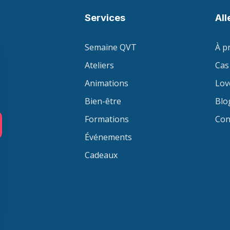
Services
All
Semaine QVT
À p
Ateliers
Cas 
Animations
Lov
Bien-être
Blo
Formations
Con
Événements
Cadeaux