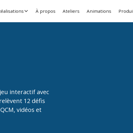
éalisations
À propos
Ateliers
Animations
Produi
eu interactif avec
elèvent 12 défis
, QCM, vidéos et