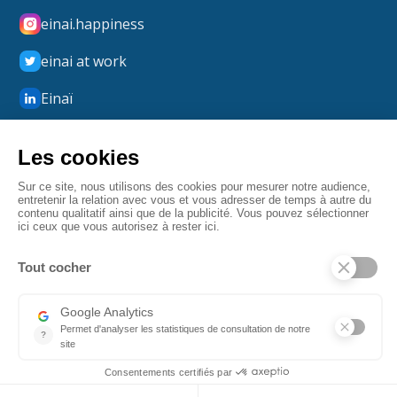
einai.happiness
einai at work
Einaï
Einaï Happiness
boxmerci
Mentions légales
Confidentialité
CGV
Fait par Angulaire
© 2026 Einaï. Tous droits réservés.