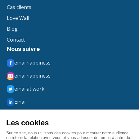
Cas clients
Love Wall
Blog
Contact
Nous suivre
einai.happiness
einai.happiness
einai at work
Einaï
Einaï Happiness
boxmerci