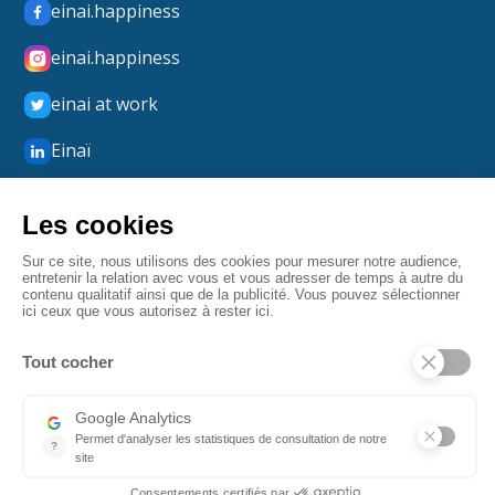
einai.happiness
einai.happiness
einai at work
Einaï
Einaï Happiness
boxmerci
Mentions légales
Confidentialité
CGV
Fait par Angulaire