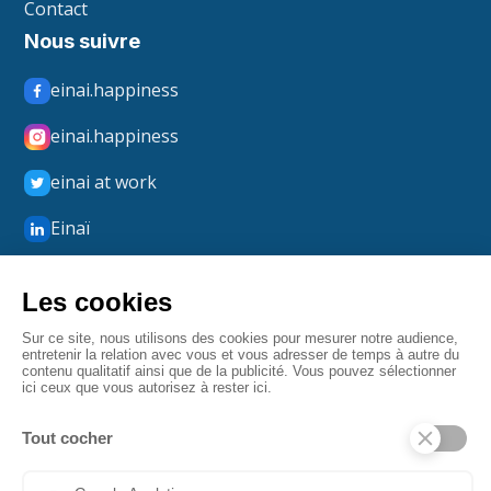
Contact
Nous suivre
einai.happiness
einai.happiness
einai at work
Einaï
Einaï Happiness
boxmerci
Mentions légales
Confidentialité
CGV