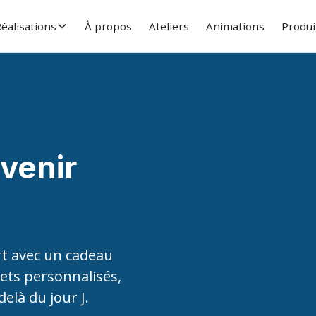
éalisations
À propos
Ateliers
Animations
Produi
venir
rt avec un cadeau
ets personnalisés,
elà du jour J.