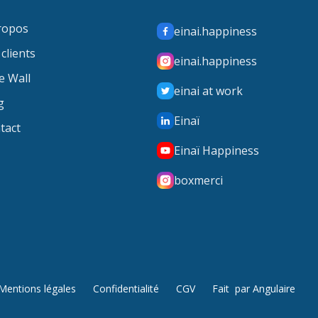
ropos
einai.happiness
clients
einai.happiness
e Wall
einai at work
g
Einaï
tact
Einaï Happiness
boxmerci
Mentions légales
Confidentialité
CGV
Fait par Angulaire