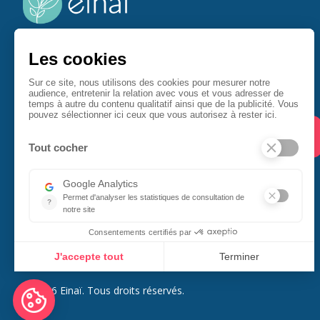
Einaï accompagne les entreprises à se démarquer en
offrant une experience collaborateur unique source
d'épanouissement au service de la performance.
© 2026 Einaï. Tous droits réservés.