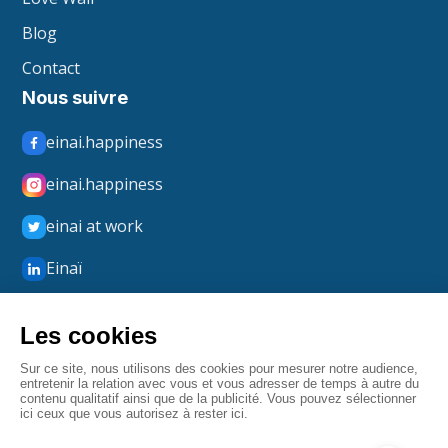
Blog
Contact
Nous suivre
einai.happiness
einai.happiness
einai at work
Einaï
Einaï Happiness
boxmerci
Mentions légales