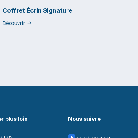
Coffret Écrin Signature
Découvrir

er plus loin
Nous suivre
ropos
einai.happiness