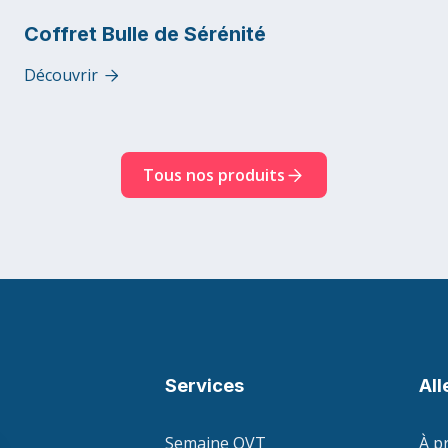
Coffret Bulle de Sérénité
Découvrir

Tous nos produits
Services
All
Semaine QVT
À p