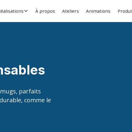
éalisations
À propos
Ateliers
Animations
Produi
nsables
 mugs, parfaits
durable, comme le