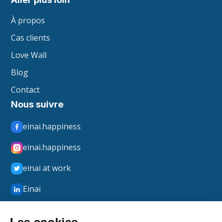
À propos
Cas clients
Love Wall
Blog
Contact
Nous suivre
einai.happiness
einai.happiness
einai at work
Einaï
Einaï Happiness