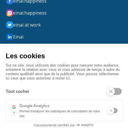
einai.happiness
einai.happiness
einai at work
Einaï
Einaï Happiness
boxmerci
Mentions légales
Confidentialité
CGV
Fait par Angulaire
© 2026 Einaï. Tous droits réservés.