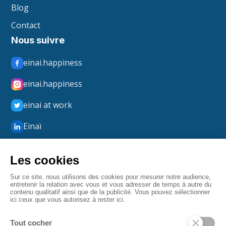
Blog
Contact
Nous suivre
einai.happiness
einai.happiness
einai at work
Einaï
Einaï Happiness
boxmerci
Mentions légales
Confidentialité