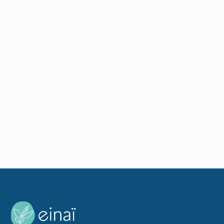
Exemples de team building réussis
Des exemples concrets de team building qui
ont marqué les équipes : formats, budgets,
résultats mesurés après l'événement. De quoi
s'inspirer avant d'organiser
Lire l'article