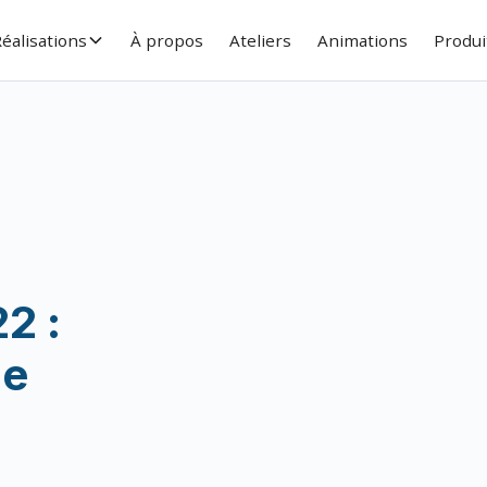
éalisations
À propos
Ateliers
Animations
Produi
2 :
de