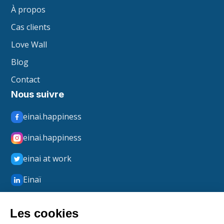
À propos
Cas clients
Love Wall
Blog
Contact
Nous suivre
einai.happiness
einai.happiness
einai at work
Einaï
Einaï Happiness
boxmerci