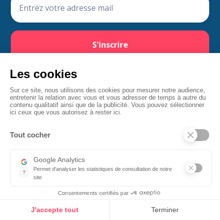
Services
Semaine QVT
Ateliers
Animations
Bien-être
Formations
Événements
Cadeaux
Aller plus loin