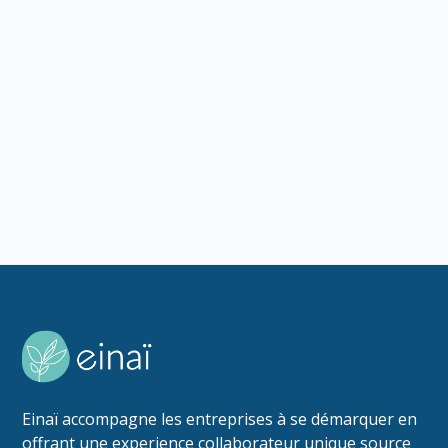
Comment mesurer le succès d'un team
building ? Indicateurs concrets, méthode de
calcul du ROI, calendrier de suivi. Guide
pratique pour les RH.
Lire l'article
Einaï accompagne les entreprises à se démarquer en
offrant une experience collaborateur unique source