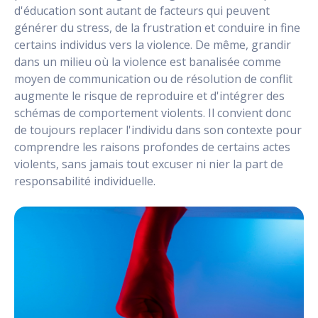
d'éducation sont autant de facteurs qui peuvent
générer du stress, de la frustration et conduire in fine
certains individus vers la violence. De même, grandir
dans un milieu où la violence est banalisée comme
moyen de communication ou de résolution de conflit
augmente le risque de reproduire et d'intégrer des
schémas de comportement violents. Il convient donc
de toujours replacer l'individu dans son contexte pour
comprendre les raisons profondes de certains actes
violents, sans jamais tout excuser ni nier la part de
responsabilité individuelle.