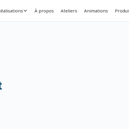
éalisations
À propos
Ateliers
Animations
Produi
t