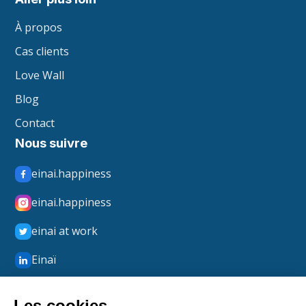
À propos
Cas clients
Love Wall
Blog
Contact
Nous suivre
einai.happiness
einai.happiness
einai at work
Einaï
Einaï Happiness