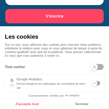
Services
Semaine QVT
Ateliers
Animations
Bien-être
Formations
Événements
Cadeaux
Aller plus loin
À propos