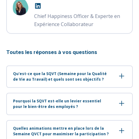
Chief Happiness Officer & Experte en
Expérience Collaborateur
Toutes les réponses à vos questions
Qu'est-ce que la SQVT (Semaine pour la Qualité
de Vie au Travail) et quels sont ses objectifs ?
La SQVT est l'ancien nom de ce qui est devenu la
Semaine QVCT (Qualité de Vie et des Conditions
Pourquoi la SQVT est-elle un levier essentiel
de Travail), coordonnée chaque année par
pour le bien-être des employés ?
l'ANACT en juin. Ses objectifs : mobiliser
La SQVT est un levier essentiel car elle crée un
entreprises et salariés autour des enjeux du
temps fort institutionnel qui légitime la
Quelles animations mettre en place lors de la
bien-être au travail, valoriser les initiatives
conversation sur le bien-être au travail. Elle
Semaine QVCT pour maximiser la participation ?