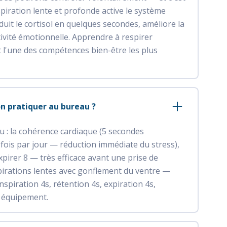
piration lente et profonde active le système
it le cortisol en quelques secondes, améliore la
ctivité émotionnelle. Apprendre à respirer
 l'une des compétences bien-être les plus
n pratiquer au bureau ?
u : la cohérence cardiaque (5 secondes
3 fois par jour — réduction immédiate du stress),
expirer 8 — très efficace avant une prise de
pirations lentes avec gonflement du ventre —
nspiration 4s, rétention 4s, expiration 4s,
n équipement.