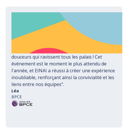
"Nous tenons à remercier chaleureusement les
équipes d’EINAI pour nous apporter cette magie
de Noël chaque année. Grâce à leur savoir-faire,
nous avons vécu des immersions thématiques
exceptionnelles, allant de la décoration féerique
aux ateliers créatifs, sans oublier les délicieuses
douceurs qui ravissent tous les palais ! Cet
événement est le moment le plus attendu de
l'année, et EINAI a réussi à créer une expérience
inoubliable, renforçant ainsi la convivialité et les
liens entre nos équipes".
Léa
BPCE