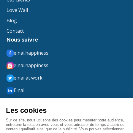
Love Wall
Blog
Contact
Nous suivre
einai.happiness
einai.happiness
einai at work
Einaï
Einaï Happiness
boxmerci
Mentions légales