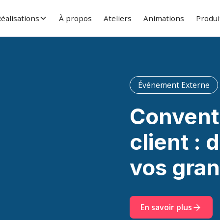
éalisations
À propos
Ateliers
Animations
Produi
Événement Externe
Convent
client :
vos gra
En savoir plus