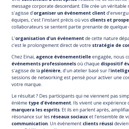
message corporate descendant. Elle crée un véritable
s'agisse d'
organiser un événement client
d'envergur
équipes, c'est l'instant précis où vos
clients et prosp
collaborateurs se sentent partie prenante de quelque 
L'
organisation d'un événement
de cette nature dépas
c'est le prolongement direct de votre
stratégie de c
Chez Einaï,
agence événementielle
engagée, nous c
événements professionnels
où chaque
dispositif 
s'agisse de la
plénière
, d'un atelier basé sur l'
intellig
sessions de networking est pensé pour activer une c
votre marque.
Le résultat ? Des participants qui ne viennent pas sim
énième
type d'événement
. Ils vivent une expérienc
marquera les esprits
. Et ils en parlent après, amplif
résonance sur les
réseaux sociaux
et l'ensemble de 
communication
. Un événement
clients réussi
devient