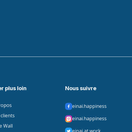
er plus loin
Nous suivre
ropos
einai.happiness
clients
einai.happiness
e Wall
einai at work