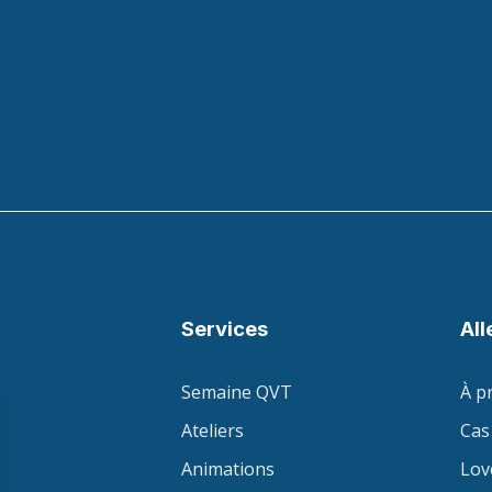
Services
All
Semaine QVT
À p
Ateliers
Cas 
Animations
Lov