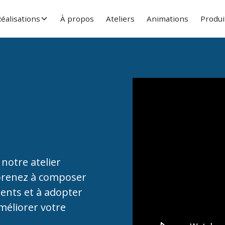
éalisations
À propos
Ateliers
Animations
Produi
notre atelier
pprenez à composer
ments et à adopter
méliorer votre