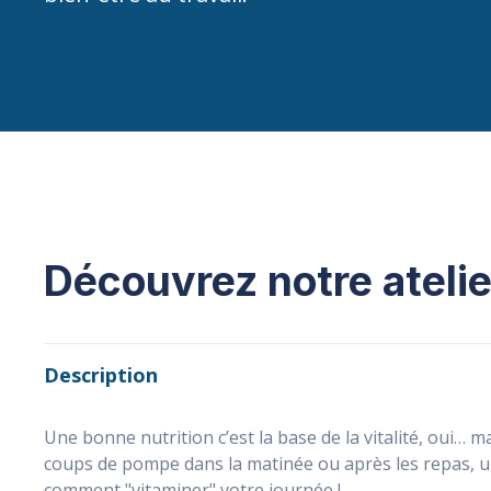
Découvrez notre atelie
Description
Une bonne nutrition c’est la base de la vitalité, oui… ma
coups de pompe dans la matinée ou après les repas, 
comment "vitaminer" votre journée !