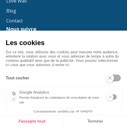
Love Wall
Blog
Contact
Nous suivre
einai.happiness
einai.happiness
einai at work
Einaï
Einaï Happiness
boxmerci
Mentions légales