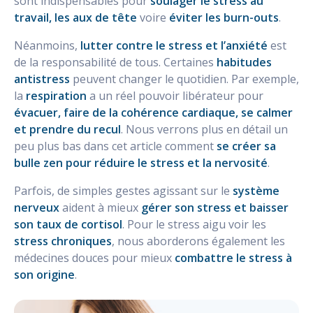
sont indispensables pour
soulager le stress au
travail, les aux de tête
voire
éviter les burn-outs
.
Néanmoins,
lutter contre le stress et l’anxiété
est
de la responsabilité de tous. Certaines
habitudes
antistress
peuvent changer le quotidien. Par exemple,
la
respiration
a un réel pouvoir libérateur pour
évacuer, faire de la cohérence cardiaque, se calmer
et prendre du recul
. Nous verrons plus en détail un
peu plus bas dans cet article comment
se créer sa
bulle zen pour réduire le stress et la nervosité
.
Parfois, de simples gestes agissant sur le
système
nerveux
aident à mieux
gérer son stress et baisser
son taux de cortisol
. Pour le stress aigu voir les
stress chroniques
, nous aborderons également les
médecines douces pour mieux
combattre le stress à
son origine
.