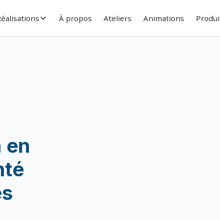
éalisations
À propos
Ateliers
Animations
Produi
a en
nté
és