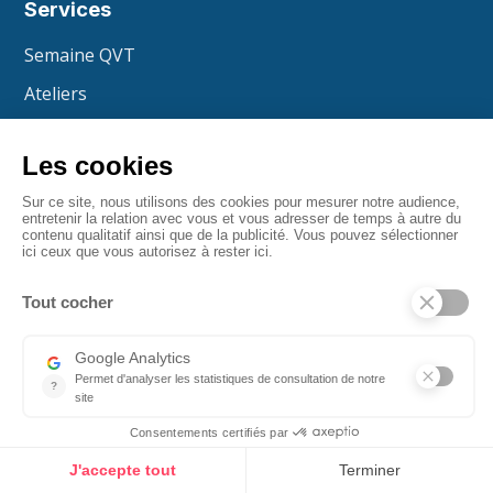
Services
Semaine QVT
Ateliers
Animations
Bien-être
Formations
Événements
Cadeaux
Aller plus loin
À propos
Cas clients
Love Wall
Blog